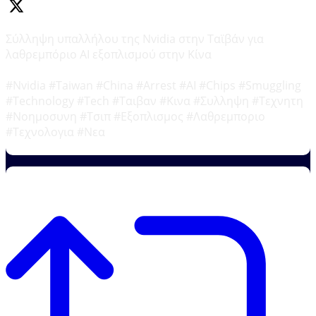
Σύλληψη υπαλλήλου της Nvidia στην Ταϊβάν για
λαθρεμπόριο AI εξοπλισμού στην Κίνα
#Nvidia #Taiwan #China #Arrest #AI #Chips #Smuggling
#Technology #Tech #Ταιβαν #Κινα #Συλληψη #Τεχνητη
#Νοημοσυνη #Τσιπ #Εξοπλισμος #Λαθρεμποριο
#Τεχνολογια #Νεα