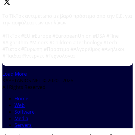
Το TikTok αντιμέτωπο με βαρύ πρόστιμο από την Ε.Ε. για
την ασφάλεια των ανηλίκων
#TikTok #EU #Europe #EuropeanUnion #DSA #Fine
#Algorithm #Minors #Children #Technology #Tech
#Τικτοκ #Ευρωπη #Προστιμο #Αλγοριθμος #Ανηλικοι
#Παιδια #Ιντερνετ #Τεχνολογια
Load More
KAPETANIOS.NET © 2020 - 2026
All Rights Reserved
Home
Web
Software
Media
Servers