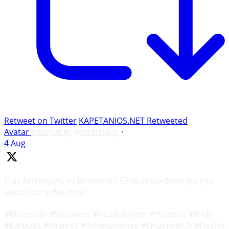
Retweet on Twitter
KAPETANIOS.NET Retweeted
Avatar
internal.gr
@internalgr
·
4 Aug
Πώς λειτουργεί το Bluetooth; Είναι επικίνδυνο για την
υγεία του ανθρώπου;
#Bluetooth #Speakers #Headphones #Headset #Buds
#Earbuds #Airpods #Smartphones #Smartwatch #Health