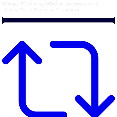
#Danger #Technology #Tech #Ηχεια #Ακουστικα
#Κινητα #Υγεια #Κινδυνος #Τεχνολογια