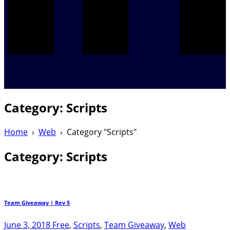
Category:
Scripts
Home
›
Web
›
Category "Scripts"
Category:
Scripts
Team Giveaway | Rev 5
June 3, 2018
Free
,
Scripts
,
Team Giveaway
,
Web