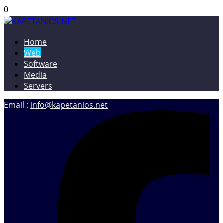
0
Home
KAPETANIOS.NET
Christos Kapetanios – Software & Web Developer, Web
Web
Designer
Software
Media
Servers
Email :
info@kapetanios.net