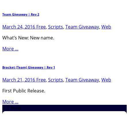
Team Giveaway | Rev 2
March 24, 2016
Free
,
Scripts
,
Team Giveaway
,
Web
What’s New: New name.
More ...
Bracket (Team) Giveaway | Rev 1
March 21, 2016
Free
,
Scripts
,
Team Giveaway
,
Web
First Public Release.
More ...
X // Feed