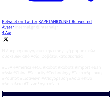
Retweet on Twitter
KAPETANIOS.NET Retweeted
Avatar
internal.gr
@internalgr
·
4 Aug
Η Αμερική απαγορεύει την εισαγωγή ρομποτικών
συσκευών από Ασία, φοβάται κατασκοπεία
#USA #America #FCC #Robot #Robots #Import #Ban
#Asia #China #Security #Technology #Tech #Αμερικη
#Ρομποτ #Εισαγωγη #Απαγορευση #Ασια #Κινα
#Ασφαλεια #Τεχνολογια #Νεα